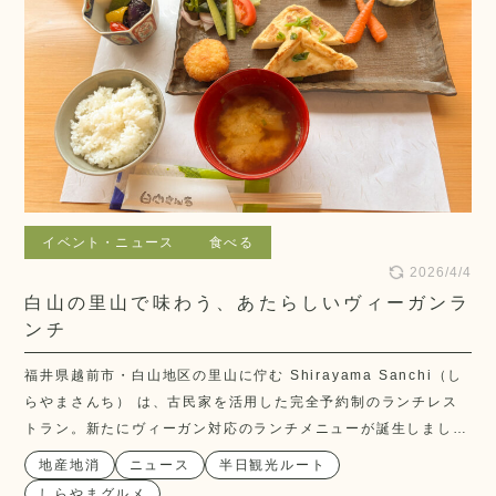
イベント・ニュース
食べる
2026/4/4
白山の里山で味わう、あたらしいヴィーガンラ
ンチ
福井県越前市・白山地区の里山に佇む Shirayama Sanchi（し
らやまさんち） は、古民家を活用した完全予約制のランチレス
トラン。新たにヴィーガン対応のランチメニューが誕生しまし
た。
地産地消
ニュース
半日観光ルート
しらやまグルメ