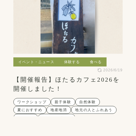
イベント・ニュース
体験する
食べる
2026/6/19
【開催報告】ほたるカフェ2026を
開催しました！
ワークショップ
親子体験
自然体験
夏におすすめ
地産地消
地元の人とふれあう
イベント
しらやまグルメ