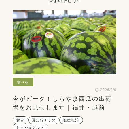
食べる
2026/8/6
今がピーク！しらやま西瓜の出荷
場をお見せします｜福井・越前
食育
夏におすすめ
地産地消
しらやまグルメ