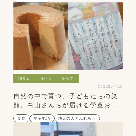
泊まる
食べる
暮らす
2026/7/16
自然の中で育つ、子どもたちの笑
顔。白山さんちが届ける学童おや
つ
食育
地産地消
地元の人とふれあう