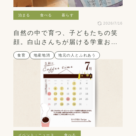
泊まる
食べる
暮らす
2026/7/16
自然の中で育つ、子どもたちの笑
顔。白山さんちが届ける学童おや
つ
食育
地産地消
地元の人とふれあう
イベント・ニュース
食べる