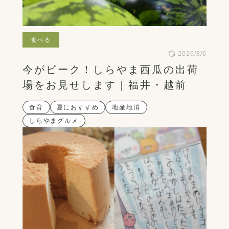
食べる
2026/8/6
今がピーク！しらやま西瓜の出荷
場をお見せします｜福井・越前
食育
夏におすすめ
地産地消
しらやまグルメ